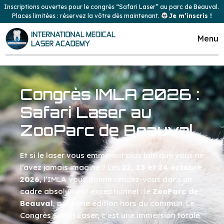
Inscriptions ouvertes pour le congrès “Safari Laser” au parc de Beauval. 
Places limitées : réservez la vôtre dès maintenant. 
Je m’inscris !
Menu
Congrès IMLA 2026 :
Safari Laser au
ZooParc de Beauval
Et si le laser vous emmenait plus loin que vous ne
l’avez jamais imaginé ? Les
22, 23 et 24 octobre
2026
, l’IMLA vous donne rendez-vous dans un
cadre absolument exceptionnel : le
ZooParc de
Beauval
, pour une édition hors du commun. Le
Congrès Safari Laser, c’est une immersion totale