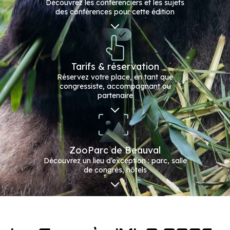
Découvrez les conférenciers et les sujets
des conférences pour cette édition
Tarifs & réservation
Réservez votre place, en tant que
congressiste, accompagnant ou
partenaire
ZooParc de Beauval
Découvrez un lieu d’exception : parc, salle
de congrès, hôtels