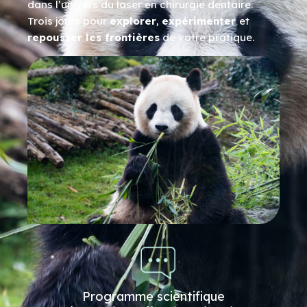
dans l’univers du laser en chirurgie dentaire.
Trois jours pour
explorer
,
expérimenter
et
repousser les frontières
de votre pratique.
Programme scientifique